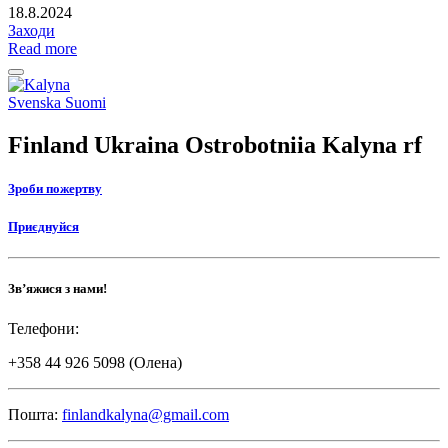
18.8.2024
Заходи
Read more
Back
to
Social
Svenska
Suomi
top
link
Finland Ukraina Ostrobotniia Kalyna rf
Зроби пожертву
Приєднуйся
Зв’яжися з нами!
Телефони:
+358 44 926 5098 (Олена)
Пошта:
finlandkalyna@gmail.com