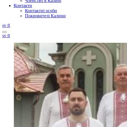
Членство в Калині
Контакти
Контактні особи
Покровителі Калини
Svenska
Suomi
sv
fi
Search
Svenska
Suomi
sv
fi
this
site