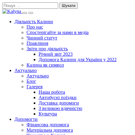
Skip
Пошук:
to
Search
Primary
content
this
Menu
Діяльність Калини
site
Про нас
Спостерігайте за нами в медіа
Чинний статут
Правління
Звіти про діяльність
Річний звіт 2023
Допомога Калини для України у 2022
Калина як символ
Актуально
Актуально
Блог
Галерея
Наша робота
Автобусні поїздки
Доставка допомоги
З великою вдячністю
Культура
Допомогти
Фінансова допомога
Матеріальна допомога