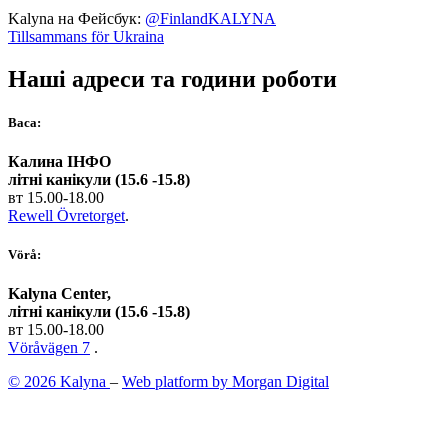
Kalyna на Фейсбук:
@FinlandKALYNA
Tillsammans för Ukraina
Наші адреси та години роботи
Васа:
Калина ІНФО
літні канікули (15.6 -15.8)
вт 15.00-18.00
Rewell Övretorget
.
Vörå:
Kalyna Center,
літні канікули (15.6 -15.8)
вт 15.00-18.00
Vöråvägen 7
.
© 2026 Kalyna
–
Web platform by Morgan Digital