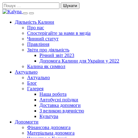
Skip
Пошук:
to
Search
Primary
content
this
Menu
Діяльність Калини
site
Про нас
Спостерігайте за нами в медіа
Чинний статут
Правління
Звіти про діяльність
Річний звіт 2023
Допомога Калини для України у 2022
Калина як символ
Актуально
Актуально
Блог
Галерея
Наша робота
Автобусні поїздки
Доставка допомоги
З великою вдячністю
Культура
Допомогти
Фінансова допомога
Матеріальна допомога