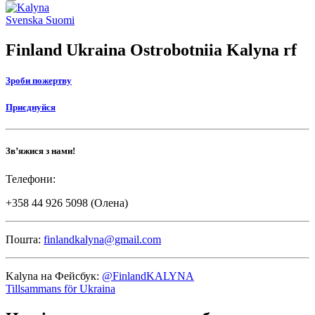
Back
to
Social
Svenska
Suomi
top
link
Finland Ukraina Ostrobotniia Kalyna rf
Зроби пожертву
Приєднуйся
Зв’яжися з нами!
Телефони:
+358 44 926 5098 (Олена)
Пошта:
finlandkalyna@gmail.com
Kalyna на Фейсбук:
@FinlandKALYNA
Tillsammans för Ukraina