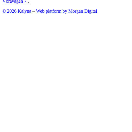
Vöråvägen 7
.
© 2026 Kalyna
–
Web platform by Morgan Digital