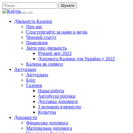
Skip
Пошук:
to
Search
Primary
content
this
Menu
Діяльність Калини
site
Про нас
Спостерігайте за нами в медіа
Чинний статут
Правління
Звіти про діяльність
Річний звіт 2023
Допомога Калини для України у 2022
Калина як символ
Актуально
Актуально
Блог
Галерея
Наша робота
Автобусні поїздки
Доставка допомоги
З великою вдячністю
Культура
Допомогти
Фінансова допомога
Матеріальна допомога