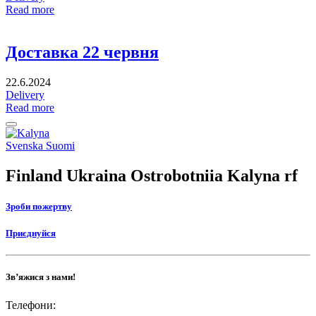
Read more
Доставка 22 червня
22.6.2024
Delivery
Read more
Back
to
Social
Svenska
Suomi
top
link
Finland Ukraina Ostrobotniia Kalyna rf
Зроби пожертву
Приєднуйся
Зв’яжися з нами!
Телефони: