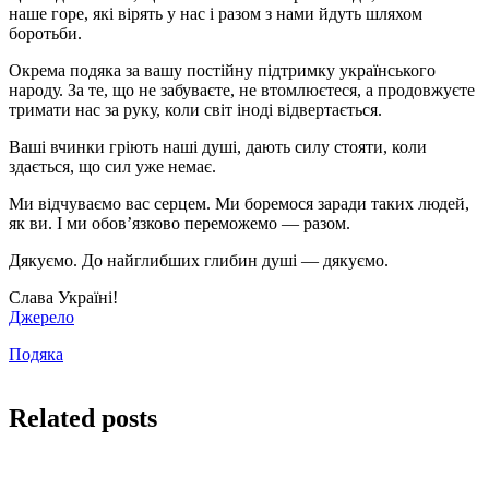
наше горе, які вірять у нас і разом з нами йдуть шляхом
боротьби.
Окрема подяка за вашу постійну підтримку українського
народу. За те, що не забуваєте, не втомлюєтеся, а продовжуєте
тримати нас за руку, коли світ іноді відвертається.
Ваші вчинки гріють наші душі, дають силу стояти, коли
здається, що сил уже немає.
Ми відчуваємо вас серцем. Ми боремося заради таких людей,
як ви. І ми обов’язково переможемо — разом.
Дякуємо. До найглибших глибин душі — дякуємо.
Слава Україні!
Джерело
Подяка
Related posts