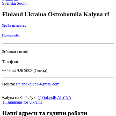
to
Social
Svenska
Suomi
top
link
Finland Ukraina Ostrobotniia Kalyna rf
Зроби пожертву
Приєднуйся
Зв’яжися з нами!
Телефони:
+358 44 926 5098 (Олена)
Пошта:
finlandkalyna@gmail.com
Kalyna на Фейсбук:
@FinlandKALYNA
Tillsammans för Ukraina
Наші адреси та години роботи