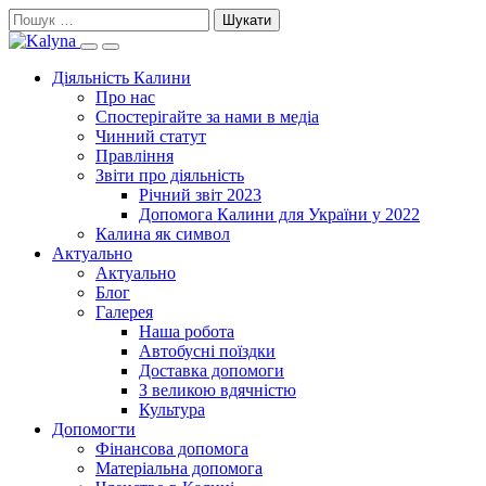
Skip
Пошук:
to
Search
Primary
content
this
Menu
Діяльність Калини
site
Про нас
Спостерігайте за нами в медіа
Чинний статут
Правління
Звіти про діяльність
Річний звіт 2023
Допомога Калини для України у 2022
Калина як символ
Актуально
Актуально
Блог
Галерея
Наша робота
Автобусні поїздки
Доставка допомоги
З великою вдячністю
Культура
Допомогти
Фінансова допомога
Матеріальна допомога