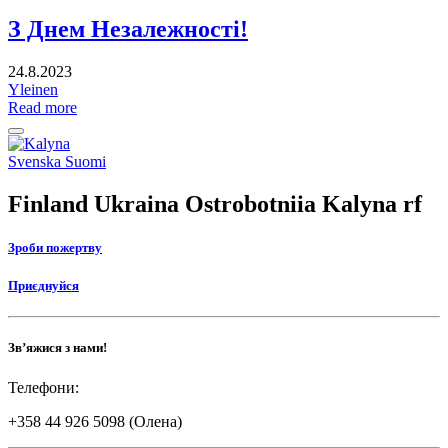
З Днем Незалежності!
24.8.2023
Yleinen
Read more
Back
to
Social
Svenska
Suomi
top
link
Finland Ukraina Ostrobotniia Kalyna rf
Зроби пожертву
Приєднуйся
Зв’яжися з нами!
Телефони:
+358 44 926 5098 (Олена)