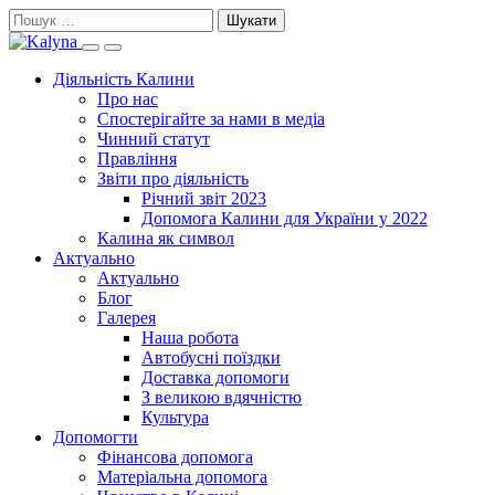
Skip
Пошук:
to
Search
Primary
content
this
Menu
Діяльність Калини
site
Про нас
Спостерігайте за нами в медіа
Чинний статут
Правління
Звіти про діяльність
Річний звіт 2023
Допомога Калини для України у 2022
Калина як символ
Актуально
Актуально
Блог
Галерея
Наша робота
Автобусні поїздки
Доставка допомоги
З великою вдячністю
Культура
Допомогти
Фінансова допомога
Матеріальна допомога