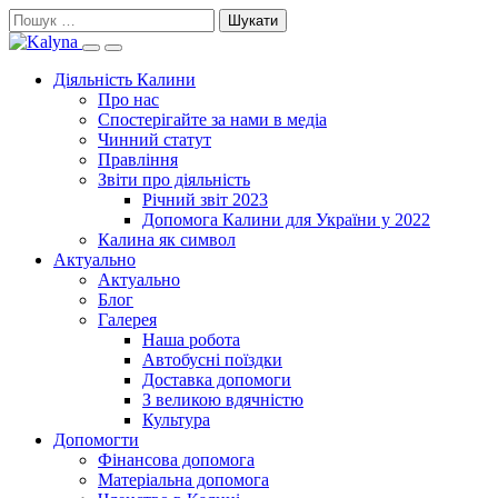
Skip
Пошук:
to
Search
Primary
content
this
Menu
Діяльність Калини
site
Про нас
Спостерігайте за нами в медіа
Чинний статут
Правління
Звіти про діяльність
Річний звіт 2023
Допомога Калини для України у 2022
Калина як символ
Актуально
Актуально
Блог
Галерея
Наша робота
Автобусні поїздки
Доставка допомоги
З великою вдячністю
Культура
Допомогти
Фінансова допомога
Матеріальна допомога