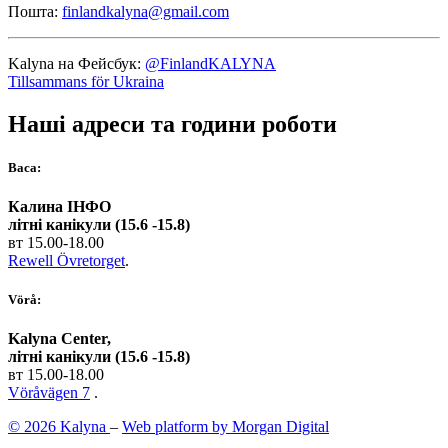
Пошта:
finlandkalyna@gmail.com
Kalyna на Фейсбук:
@FinlandKALYNA
Tillsammans för Ukraina
Наші адреси та години роботи
Васа:
Калина ІНФО
літні канікули (15.6 -15.8)
вт 15.00-18.00
Rewell Övretorget
.
Vörå:
Kalyna Center,
літні канікули (15.6 -15.8)
вт 15.00-18.00
Vöråvägen 7
.
© 2026 Kalyna
–
Web platform by Morgan Digital