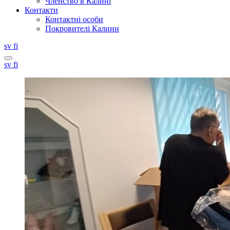
Членство в Калині
Контакти
Контактні особи
Покровителі Калини
Svenska
Suomi
sv
fi
Search
Svenska
Suomi
sv
fi
this
site