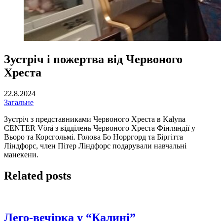
Зустріч і пожертва від Червоного
Хреста
22.8.2024
Загальне
Зустріч з представниками Червоного Хреста в Kalyna
CENTER Vörå з відділень Червоного Хреста Фінляндії у
Вьоро та Корсгольмі. Голова Бо Норргорд та Біргітта
Ліндфорс, член Пітер Ліндфорс подарували навчальні
манекени.
Related posts
Лего-вечірка у “Калині”