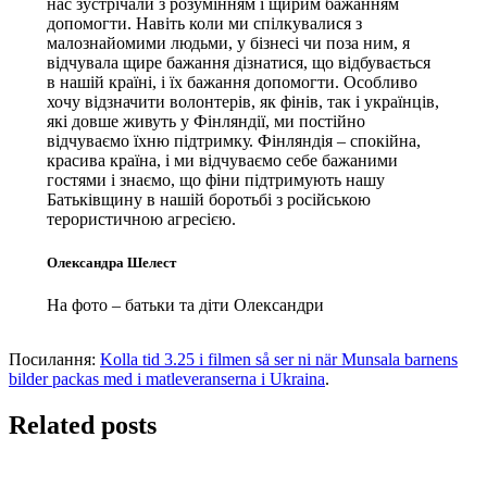
нас зустрічали з розумінням і щирим бажанням
допомогти. Навіть коли ми спілкувалися з
малознайомими людьми, у бізнесі чи поза ним, я
відчувала щире бажання дізнатися, що відбувається
в нашій країні, і їх бажання допомогти. Особливо
хочу відзначити волонтерів, як фінів, так і українців,
які довше живуть у Фінляндії, ми постійно
відчуваємо їхню підтримку. Фінляндія – спокійна,
красива країна, і ми відчуваємо себе бажаними
гостями і знаємо, що фіни підтримують нашу
Батьківщину в нашій боротьбі з російською
терористичною агресією.
Олександра Шелест
На фото – батьки та діти Олександри
Посилання:
Kolla tid 3.25 i filmen så ser ni när Munsala barnens
bilder packas med i matleveranserna i Ukraina
.
Related posts