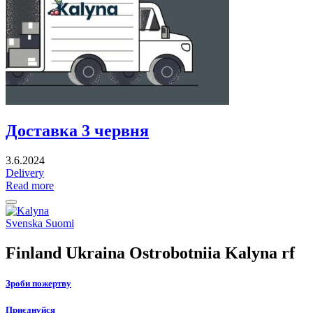
Доставка 3 червня
3.6.2024
Delivery
Read more
Back
to
Social
Svenska
Suomi
top
link
Finland Ukraina Ostrobotniia Kalyna rf
Зроби пожертву
Приєднуйся