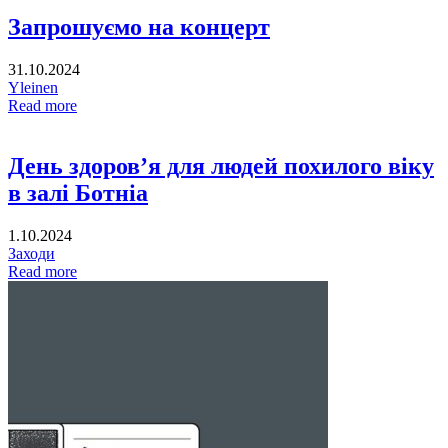
Запрошуємо на концерт
31.10.2024
Yleinen
Read more
День здоров’я для людей похилого віку
в залі Ботніа
1.10.2024
Заходи
Read more