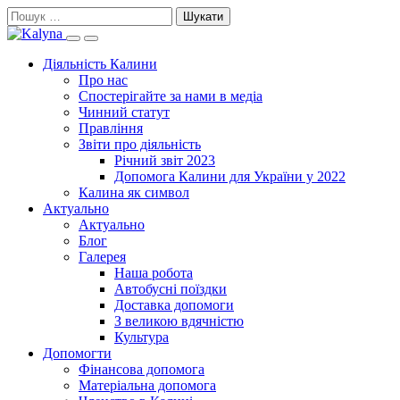
Skip
Пошук:
to
Search
Primary
content
this
Menu
Діяльність Калини
site
Про нас
Спостерігайте за нами в медіа
Чинний статут
Правління
Звіти про діяльність
Річний звіт 2023
Допомога Калини для України у 2022
Калина як символ
Актуально
Актуально
Блог
Галерея
Наша робота
Автобусні поїздки
Доставка допомоги
З великою вдячністю
Культура
Допомогти
Фінансова допомога
Матеріальна допомога