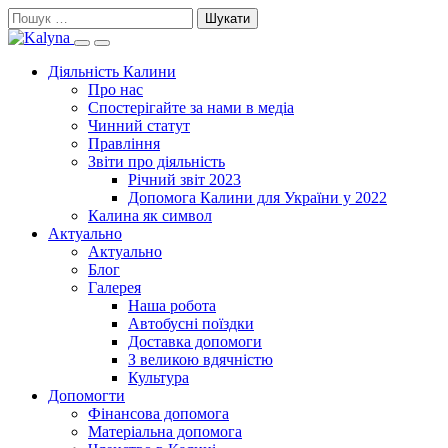
Skip
Пошук:
to
Search
Primary
content
this
Menu
Діяльність Калини
site
Про нас
Спостерігайте за нами в медіа
Чинний статут
Правління
Звіти про діяльність
Річний звіт 2023
Допомога Калини для України у 2022
Калина як символ
Актуально
Актуально
Блог
Галерея
Наша робота
Автобусні поїздки
Доставка допомоги
З великою вдячністю
Культура
Допомогти
Фінансова допомога
Матеріальна допомога