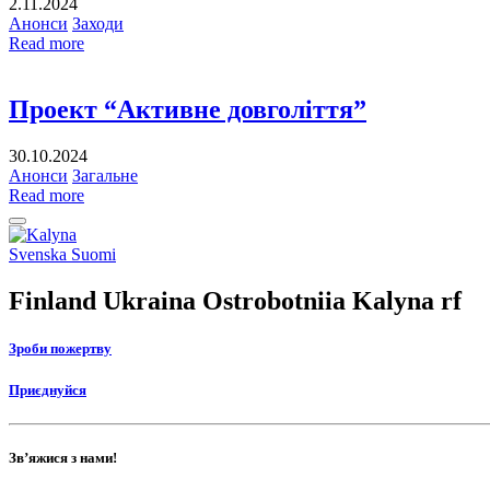
2.11.2024
Анонси
Заходи
Read more
Проект “Активне довголіття”
30.10.2024
Анонси
Загальне
Read more
Back
to
Social
Svenska
Suomi
top
link
Finland Ukraina Ostrobotniia Kalyna rf
Зроби пожертву
Приєднуйся
Зв’яжися з нами!