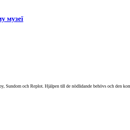
у музеї
rby, Sundom och Replot. Hjälpen till de nödlidande behövs och den ko