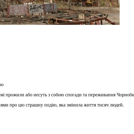
ро
і самі прожили або несуть з собою спогади та переживання Чорноб
ями про цю страшну подію, яка змінила життя тисяч людей.