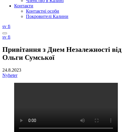
Членство в Калині
Контакти
Контактні особи
Покровителі Калини
Svenska
Suomi
sv
fi
Search
Svenska
Suomi
sv
fi
this
site
Привітання з Днем Незалежності від
Ольги Сумської
24.8.2023
Nyheter