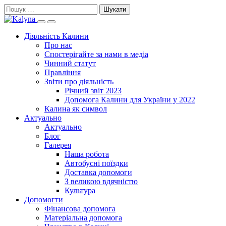
Skip
Пошук:
to
Search
Primary
content
this
Menu
Діяльність Калини
site
Про нас
Спостерігайте за нами в медіа
Чинний статут
Правління
Звіти про діяльність
Річний звіт 2023
Допомога Калини для України у 2022
Калина як символ
Актуально
Актуально
Блог
Галерея
Наша робота
Автобусні поїздки
Доставка допомоги
З великою вдячністю
Культура
Допомогти
Фінансова допомога
Матеріальна допомога