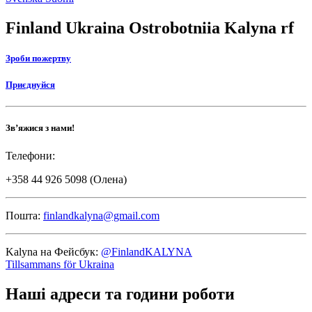
top
link
Finland Ukraina Ostrobotniia Kalyna rf
Зроби пожертву
Приєднуйся
Зв’яжися з нами!
Телефони:
+358 44 926 5098 (Олена)
Пошта:
finlandkalyna@gmail.com
Kalyna на Фейсбук:
@FinlandKALYNA
Tillsammans för Ukraina
Наші адреси та години роботи