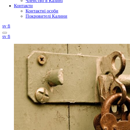
Членство в Калині
Контакти
Контактні особи
Покровителі Калини
Svenska
Suomi
sv
fi
Search
Svenska
Suomi
sv
fi
this
site