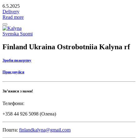
6.5.2025
Delivery
Read more
Back
to
Social
Svenska
Suomi
top
link
Finland Ukraina Ostrobotniia Kalyna rf
Зроби пожертву
Приєднуйся
Зв’яжися з нами!
Телефони:
+358 44 926 5098 (Олена)
Пошта:
finlandkalyna@gmail.com