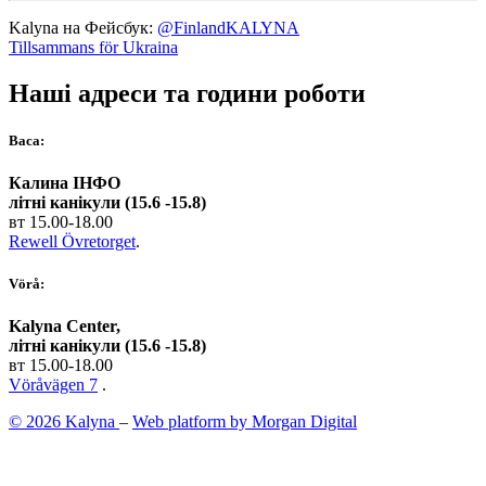
Kalyna на Фейсбук:
@FinlandKALYNA
Tillsammans för Ukraina
Наші адреси та години роботи
Васа:
Калина ІНФО
літні канікули (15.6 -15.8)
вт 15.00-18.00
Rewell Övretorget
.
Vörå:
Kalyna Center,
літні канікули (15.6 -15.8)
вт 15.00-18.00
Vöråvägen 7
.
© 2026 Kalyna
–
Web platform by Morgan Digital