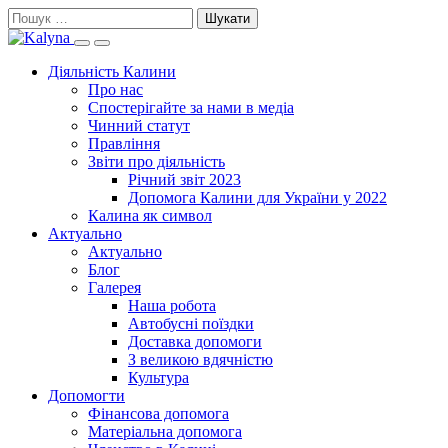
Skip
Пошук:
to
Search
Primary
content
this
Menu
Діяльність Калини
site
Про нас
Спостерігайте за нами в медіа
Чинний статут
Правління
Звіти про діяльність
Річний звіт 2023
Допомога Калини для України у 2022
Калина як символ
Актуально
Актуально
Блог
Галерея
Наша робота
Автобусні поїздки
Доставка допомоги
З великою вдячністю
Культура
Допомогти
Фінансова допомога
Матеріальна допомога