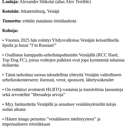
Laulaja:
Alexander Shikolai (alias Alex Terrible)
Kotoisin:
Jekaterinburg, Venäjä
Tunnettu:
erittäin matalasta örinälaulusta
Kohuja:
• Vuonna 2025 hän esiintyi Yhdysvalloissa Venäjän keisarillisella
lipulla ja huusi ”I’m Russian!”
• Osallistuu kamppailu-urheilutapahtumiin Venäjällä (RCC Hard,
Top Dog FC), joissa voittojen palkkiot ovat jopa kymmeniä tuhansia
dollareita
• Tämä tarkoittaa suoraa taloudellista yhteyttä Venäjän valtiolliseen
urheilurakenteeseen: lisenssit, verot, sponsorit, lähetysoikeudet
• On esittänyt avoimesti HLBTQ-vastaisia ja transfobisia lausuntoja
sekä arvostellut ”liberaaleja arvoja”
• Myy fanituotteita Venäjällä ja ansaitsee venäläisyleisöltä tuloja
sodan aikana
• Hänen imago perustuu ”venäläiseen miehisyyteen” ja
imperiaaliseen retoriikkaan