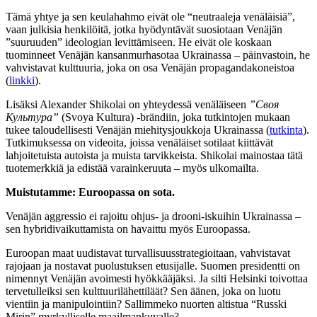
Tämä yhtye ja sen keulahahmo eivät ole “neutraaleja venäläisiä”,
vaan julkisia henkilöitä, jotka hyödyntävät suosiotaan Venäjän
”suuruuden” ideologian levittämiseen. He eivät ole koskaan
tuominneet Venäjän kansanmurhasotaa Ukrainassa – päinvastoin, he
vahvistavat kulttuuria, joka on osa Venäjän propagandakoneistoa
(
linkki
).
Lisäksi Alexander Shikolai on yhteydessä venäläiseen
”
Своя
Культура
”
(Svoya Kultura) -brändiin, joka tutkintojen mukaan
tukee taloudellisesti Venäjän miehitysjoukkoja Ukrainassa (
tutkinta
).
Tutkimuksessa on videoita, joissa venäläiset sotilaat kiittävät
lahjoitetuista autoista ja muista tarvikkeista. Shikolai mainostaa tätä
tuotemerkkiä ja edistää varainkeruuta – myös ulkomailta.
Muistutamme: Euroopassa on sota.
Venäjän aggressio ei rajoitu ohjus- ja drooni-iskuihin Ukrainassa –
sen hybridivaikuttamista on havaittu myös Euroopassa.
Euroopan maat uudistavat turvallisuusstrategioitaan, vahvistavat
rajojaan ja nostavat puolustuksen etusijalle. Suomen presidentti on
nimennyt Venäjän avoimesti hyökkääjäksi. Ja silti Helsinki toivottaa
tervetulleiksi sen kulttuurilähettiläät? Sen äänen, joka on luotu
vientiin ja manipulointiin? Sallimmeko nuorten altistua “Russki
Mirin” myrkylliselle maailmankuvalle?