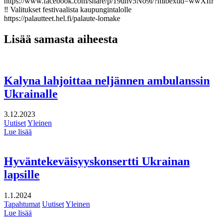
https://www.facebook.com/share/p/19unv5No9i/?mibextid=wwXIfr
‼️ Valitukset festivaalista kaupungintalolle
https://palautteet.hel.fi/palaute-lomake
Lisää samasta aiheesta
Kalyna lahjoittaa neljännen ambulanssin
Ukrainalle
3.12.2023
Uutiset
Yleinen
Lue lisää
Hyväntekeväisyyskonsertti Ukrainan
lapsille
1.1.2024
Tapahtumat
Uutiset
Yleinen
Lue lisää