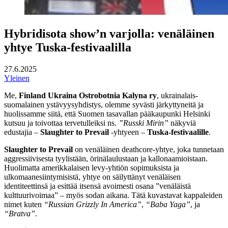
Hybridisota show’n varjolla: venäläinen
yhtye Tuska-festivaalilla
27.6.2025
Yleinen
Me,
Finland Ukraina Ostrobotnia Kalyna ry
, ukrainalais-
suomalainen ystävyysyhdistys, olemme syvästi järkyttyneitä ja
huolissamme siitä, että Suomen tasavallan pääkaupunki Helsinki
kutsuu ja toivottaa tervetulleiksi ns.
”Russki Mirin”
näkyviä
edustajia –
Slaughter to Prevail
-yhtyeen –
Tuska-festivaalille
.
Slaughter to Prevail
on venäläinen deathcore-yhtye, joka tunnetaan
aggressiivisesta tyylistään, örinälaulustaan ja kallonaamioistaan.
Huolimatta amerikkalaisen levy-yhtiön sopimuksista ja
ulkomaanesiintymisistä, yhtye on säilyttänyt venäläisen
identiteettinsä ja esittää itsensä avoimesti osana ”venäläistä
kulttuurivoimaa” – myös sodan aikana. Tätä kuvastavat kappaleiden
nimet kuten
“Russian Grizzly In America”
,
“Baba Yaga”
, ja
“Bratva”
.