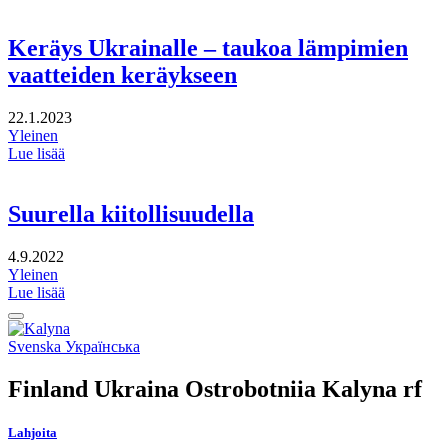
Keräys Ukrainalle – taukoa lämpimien
vaatteiden keräykseen
22.1.2023
Yleinen
Lue lisää
Suurella kiitollisuudella
4.9.2022
Yleinen
Lue lisää
Takaisin
ylös
Social
Svenska
Українська
link
Finland Ukraina Ostrobotniia Kalyna rf
Lahjoita