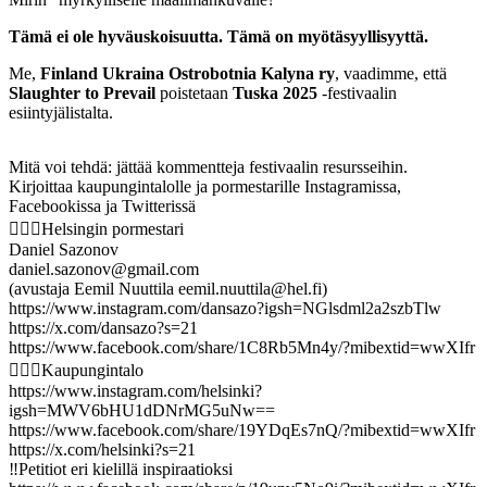
Tämä ei ole hyväuskoisuutta. Tämä on myötäsyyllisyyttä.
Me,
Finland Ukraina Ostrobotnia Kalyna ry
, vaadimme, että
Slaughter to Prevail
poistetaan
Tuska 2025
-festivaalin
esiintyjälistalta.
Mitä voi tehdä: jättää kommentteja festivaalin resursseihin.
Kirjoittaa kaupungintalolle ja pormestarille Instagramissa,
Facebookissa ja Twitterissä
🧚🏻‍♀️Helsingin pormestari
Daniel Sazonov
daniel.sazonov@gmail.com
(avustaja Eemil Nuuttila eemil.nuuttila@hel.fi)
https://www.instagram.com/dansazo?igsh=NGlsdml2a2szbTlw
https://x.com/dansazo?s=21
https://www.facebook.com/share/1C8Rb5Mn4y/?mibextid=wwXIfr
🧚🏻‍♀️Kaupungintalo
https://www.instagram.com/helsinki?
igsh=MWV6bHU1dDNrMG5uNw==
https://www.facebook.com/share/19YDqEs7nQ/?mibextid=wwXIfr
https://x.com/helsinki?s=21
‼️Petitiot eri kielillä inspiraatioksi