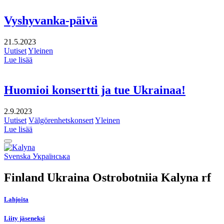
Vyshyvanka-päivä
21.5.2023
Uutiset
Yleinen
Lue lisää
Huomioi konsertti ja tue Ukrainaa!
2.9.2023
Uutiset
Välgörenhetskonsert
Yleinen
Lue lisää
Takaisin
ylös
Social
Svenska
Українська
link
Finland Ukraina Ostrobotniia Kalyna rf
Lahjoita
Liity jäseneksi