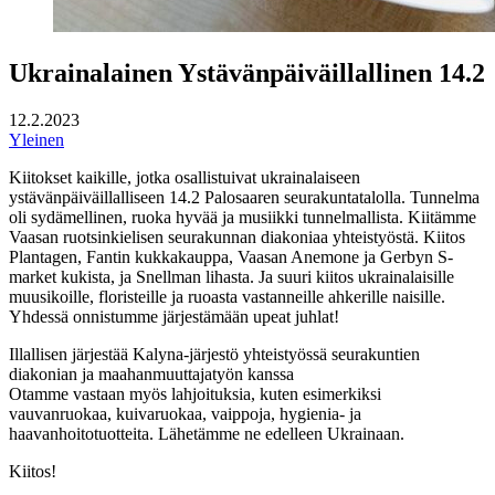
Ukrainalainen Ystävänpäiväillallinen 14.2
12.2.2023
Yleinen
Kiitokset kaikille, jotka osallistuivat ukrainalaiseen
ystävänpäiväillalliseen 14.2 Palosaaren seurakuntatalolla. Tunnelma
oli sydämellinen, ruoka hyvää ja musiikki tunnelmallista. Kiitämme
Vaasan ruotsinkielisen seurakunnan diakoniaa yhteistyöstä. Kiitos
Plantagen, Fantin kukkakauppa, Vaasan Anemone ja Gerbyn S-
market kukista, ja Snellman lihasta. Ja suuri kiitos ukrainalaisille
muusikoille, floristeille ja ruoasta vastanneille ahkerille naisille.
Yhdessä onnistumme järjestämään upeat juhlat!
Illallisen järjestää Kalyna-järjestö yhteistyössä seurakuntien
diakonian ja maahanmuuttajatyön kanssa
Otamme vastaan myös lahjoituksia, kuten esimerkiksi
vauvanruokaa, kuivaruokaa, vaippoja, hygienia- ja
haavanhoitotuotteita. Lähetämme ne edelleen Ukrainaan.
Kiitos!