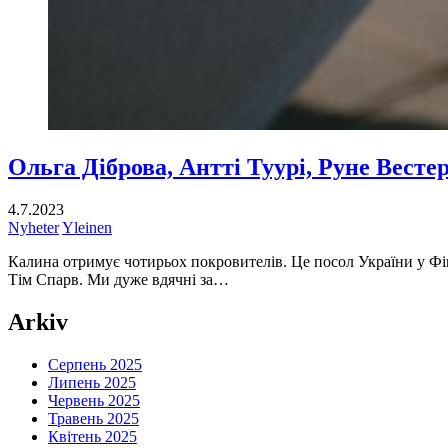
Ольга Діброва, Антті Туурі, Руне Весте
4.7.2023
Nyheter
Yleinen
Калина отримує чотирьох покровителів. Це посол України у Фін
Тім Спарв. Ми дуже вдячні за…
Arkiv
Серпень 2025
Липень 2025
Червень 2025
Травень 2025
Квітень 2025