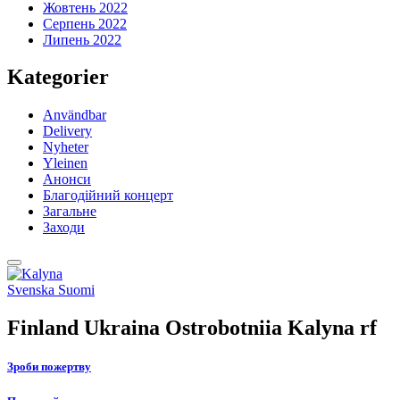
Жовтень 2022
Серпень 2022
Липень 2022
Kategorier
Användbar
Delivery
Nyheter
Yleinen
Анонси
Благодійний концерт
Загальне
Заходи
Back
to
Social
Svenska
Suomi
top
link
Finland Ukraina Ostrobotniia Kalyna rf
Зроби пожертву