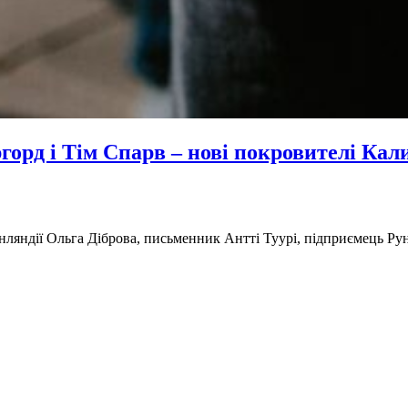
ргорд і Тім Спарв – нові покровителі Кал
ляндії Ольга Діброва, письменник Антті Туурі, підприємець Руне