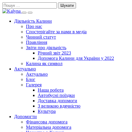
Skip
Пошук:
to
Search
Primary
content
this
Menu
Діяльність Калини
site
Про нас
Спостерігайте за нами в медіа
Чинний статут
Правління
Звіти про діяльність
Річний звіт 2023
Допомога Калини для України у 2022
Калина як символ
Актуально
Актуально
Блог
Галерея
Наша робота
Автобусні поїздки
Доставка допомоги
З великою вдячністю
Культура
Допомогти
Фінансова допомога
Матеріальна допомога