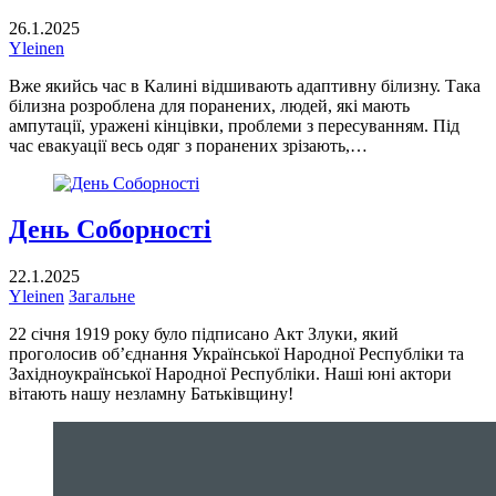
26.1.2025
Yleinen
Вже якийсь час в Калині відшивають адаптивну білизну. Така
білизна розроблена для поранених, людей, які мають
ампутації, уражені кінцівки, проблеми з пересуванням. Під
час евакуації весь одяг з поранених зрізають,…
День Соборності
22.1.2025
Yleinen
Загальне
22 січня 1919 року було підписано Акт Злуки, який
проголосив об’єднання Української Народної Республіки та
Західноукраїнської Народної Республіки. Наші юні актори
вітають нашу незламну Батьківщину!