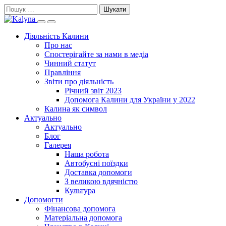
Skip
Пошук:
to
Search
Primary
content
this
Menu
Діяльність Калини
site
Про нас
Спостерігайте за нами в медіа
Чинний статут
Правління
Звіти про діяльність
Річний звіт 2023
Допомога Калини для України у 2022
Калина як символ
Актуально
Актуально
Блог
Галерея
Наша робота
Автобусні поїздки
Доставка допомоги
З великою вдячністю
Культура
Допомогти
Фінансова допомога
Матеріальна допомога