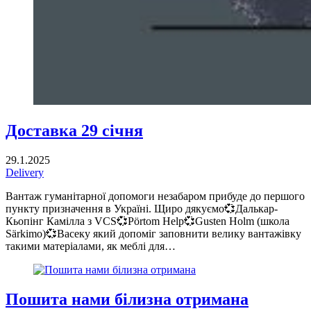
Доставка 29 січня
29.1.2025
Delivery
Вантаж гуманітарної допомоги незабаром прибуде до першого
пункту призначення в Україні. Щиро дякуємо💞Далькар-
Кьопінг Камілла з VCS💞Pörtom Help💞Gusten Holm (школа
Särkimo)💞Васеку який допоміг заповнити велику вантажівку
такими матеріалами, як меблі для…
Пошита нами білизна отримана