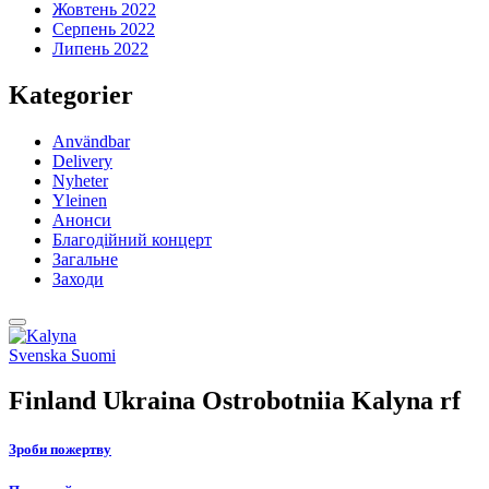
Жовтень 2022
Серпень 2022
Липень 2022
Kategorier
Användbar
Delivery
Nyheter
Yleinen
Анонси
Благодійний концерт
Загальне
Заходи
Back
to
Social
Svenska
Suomi
top
link
Finland Ukraina Ostrobotniia Kalyna rf
Зроби пожертву