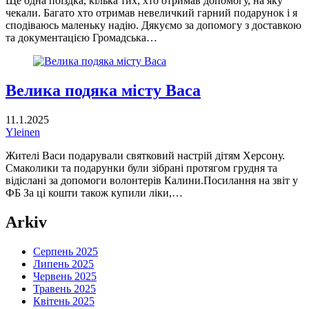
Ще одна поїздка, кілька тих, хто отримав допомогу, на яку
чекали. Багато хто отримав невеличкий гарний подарунок і я
сподіваюсь маленьку надію. Дякуємо за допомогу з доставкою
та документацією Громадська…
Велика подяка місту Васа
11.1.2025
Yleinen
Жителі Васи подарували святковий настрій дітям Херсону.
Смаколики та подарунки були зібрані протягом грудня та
відіслані за допомоги волонтерів Калини.Посилання на звіт у
ФБ За ці кошти також купили ліки,…
Arkiv
Серпень 2025
Липень 2025
Червень 2025
Травень 2025
Квітень 2025