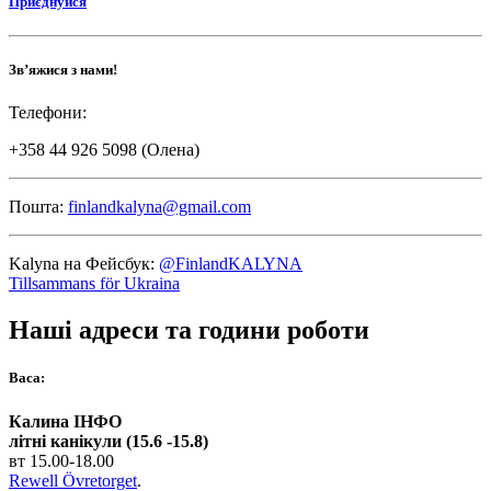
Приєднуйся
Зв’яжися з нами!
Телефони:
+358 44 926 5098 (Олена)
Пошта:
finlandkalyna@gmail.com
Kalyna на Фейсбук:
@FinlandKALYNA
Tillsammans för Ukraina
Наші адреси та години роботи
Васа:
Калина ІНФО
літні канікули (15.6 -15.8)
вт 15.00-18.00
Rewell Övretorget
.