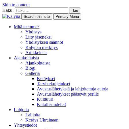
Skip to content
Haku:
Search this site
Primary Menu
Mitä teemme?
Yhdistys
Liity jäseneksi
Yhdistyksen säännöt
Kalynan merkitys
Artikkeleita
Ajankohtaista
Ajankohtaista
Blogi
Galleria
Keräykset
Tarvikekuljetukset
Avustuslähetyksiä ja lahjoitettuja autoja
Avustuslähetykset pääsevät perille
Kulttuuri
Kiitollisuudella!
Lahjoita
Lahjoita
Keräys Ukrainaan
Yhteystiedot