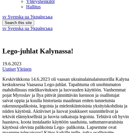
Yhteyshenkilöt
Hallitus
sv
Svenska
ua
Українська
Search this site
sv
Svenska
ua
Українська
Lego-juhlat Kalynassa!
19.6.2023
Uutiset
Yleinen
Keskiviikkona 14.6.2023 oli vaasan ukrainalainalaisnuorilla Kalyna
keskuksessa Vaasassa Lego-juhlat. Tapahtuma oli unohtumaton
mahdollisuus mielikuvituksen ja luovuuden käyttöön. Vanhemmat
pojat Myroslav ja Ilya pitivät jännittävän luennon ja osallistujat
saivat oppia ja kuulla historiasta maailman eniten tunnetuista
rakennuspalikoista, legoista ja mielenkiintoisista yksityiskohdista ja
niiden käytöstä. Aktiiviset ja luovat joukkueet suunnittelivat ja
tekivät elämyksellisiä ja luovia ratkaisuja legoista. Tehtävä oli hyvin
haastava, koota instalaatio käyttöön saaduista, sattumanvaraisista
käytössä olevista palikoista Lego- palikoista. Lapsemme ovat
maamme tulevaisuus! Kiitos kaikille teille, jotka osallistuitte