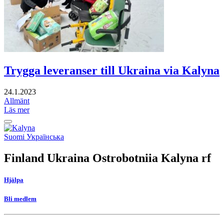
Trygga leveranser till Ukraina via Kalyna
24.1.2023
Allmänt
Läs mer
Tillbaka
upp
Social
Suomi
Українська
link
Finland Ukraina Ostrobotniia Kalyna rf
Hjälpa
Bli medlem