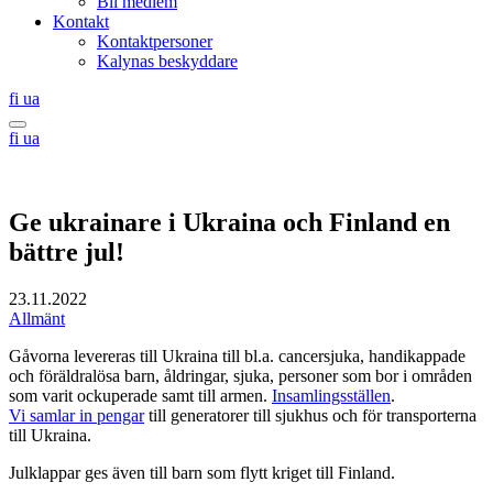
Bli medlem
Kontakt
Kontaktpersoner
Kalynas beskyddare
Suomi
Українська
fi
ua
Search
Suomi
Українська
fi
ua
this
site
Ge ukrainare i Ukraina och Finland en
bättre jul!
23.11.2022
Allmänt
Gåvorna levereras till Ukraina till bl.a. cancersjuka, handikappade
och föräldralösa barn, åldringar, sjuka, personer som bor i områden
som varit ockuperade samt till armen.
Insamlingsställen
.
Vi samlar in pengar
till generatorer till sjukhus och för transporterna
till Ukraina.
Julklappar ges även till barn som flytt kriget till Finland.