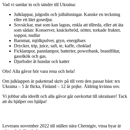
Vad vi samlar in och sänder till Ukraina:
Julklappar, julgodis och julhälsningar. Kanske en teckning
eller ett litet gosedjur.
Sovsäckar, mat som kan lagras, enkla att tillreda, eller att äta
som sådan: Konserver, knäckebröd, nötter, torkade frukter,
soppor, nudlar
Barnmat, mjölkpulver, gryn, energibars
Drycker, trip, juice, saft, te, kaffe, choklad
Ficklampor, pannlampor, batterier, powerbank, brandfiltar,
gasolkök och gas.
Djurfoder åt hundar och katter
Obs! Alla gåvor bör vara rena och hela!
Om julklappen är paketerad skriv på till vem den passar bäst: tex
Ukraina – 5 år flicka, Finland – 12 år pojke. Åldring kvinna osv.
Vi jobbar alla ideellt och alla gåvor går oavkortat till ukrainare! Tack
att du hjälper oss hjälpa!
Leverans november 2022 till ställen nära Chernigiv, vissa byar är