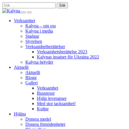
Skip
Sök
to
efter:
Search
Primary
content
this
Menu
Verksamhet
site
Kalyna – om oss
Kalyna i media
Stadgar
Styrelsen
Verksamhetberättelser
Verksamhetsberättelse 2023
Kalynas insatser för Ukraina 2022
Kalyna betyder
Aktuellt
Aktuellt
Blogg
Galleri
Verksamhet
Bussresor
Hjälp leveranser
Med stor tacksamhet!
Kultur
Hjälpa
Donera medel
Donera förnödenheter