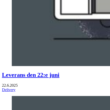
Leverans den 22:e juni
22.6.2025
Delivery