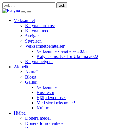
Skip
Sök
to
efter:
Search
Primary
content
this
Menu
Verksamhet
site
Kalyna – om oss
Kalyna i media
Stadgar
Styrelsen
Verksamhetberättelser
Verksamhetsberättelse 2023
Kalynas insatser för Ukraina 2022
Kalyna betyder
Aktuellt
Aktuellt
Blogg
Galleri
Verksamhet
Bussresor
Hjälp leveranser
Med stor tacksamhet!
Kultur
Hjälpa
Donera medel
Donera förnödenheter