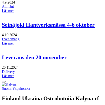
4.9.2024
Allmänt
Läs mer
Seinäjoki Hantverksmässa 4-6 oktober
4.10.2024
Evenemang
Läs mer
Leverans den 20 november
20.11.2024
Delivery
Läs mer
Tillbaka
upp
Social
Suomi
Українська
link
Finland Ukraina Ostrobotniia Kalyna rf