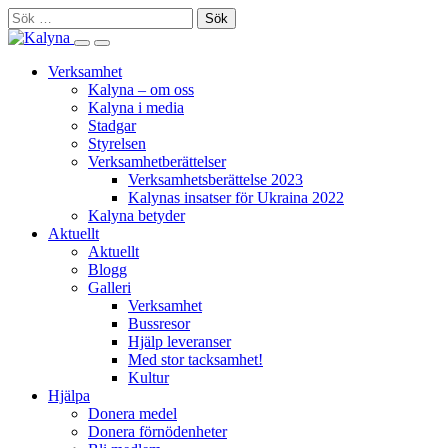
Skip
Sök
to
efter:
Search
Primary
content
this
Menu
Verksamhet
site
Kalyna – om oss
Kalyna i media
Stadgar
Styrelsen
Verksamhetberättelser
Verksamhetsberättelse 2023
Kalynas insatser för Ukraina 2022
Kalyna betyder
Aktuellt
Aktuellt
Blogg
Galleri
Verksamhet
Bussresor
Hjälp leveranser
Med stor tacksamhet!
Kultur
Hjälpa
Donera medel
Donera förnödenheter