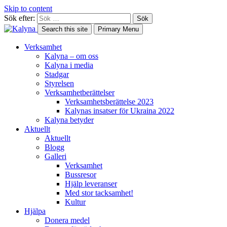
Skip to content
Sök efter:
Search this site
Primary Menu
Verksamhet
Kalyna – om oss
Kalyna i media
Stadgar
Styrelsen
Verksamhetberättelser
Verksamhetsberättelse 2023
Kalynas insatser för Ukraina 2022
Kalyna betyder
Aktuellt
Aktuellt
Blogg
Galleri
Verksamhet
Bussresor
Hjälp leveranser
Med stor tacksamhet!
Kultur
Hjälpa
Donera medel