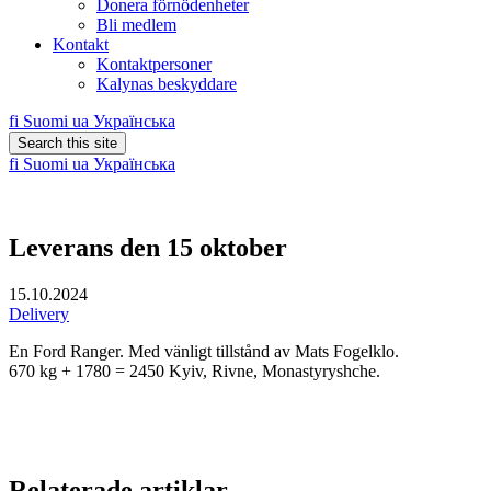
Donera förnödenheter
Bli medlem
Kontakt
Kontaktpersoner
Kalynas beskyddare
fi
Suomi
ua
Українська
Search this site
fi
Suomi
ua
Українська
Leverans den 15 oktober
15.10.2024
Delivery
En Ford Ranger. Med vänligt tillstånd av Mats Fogelklo.
670 kg + 1780 = 2450 Kyiv, Rivne, Monastyryshche.
Relaterade artiklar