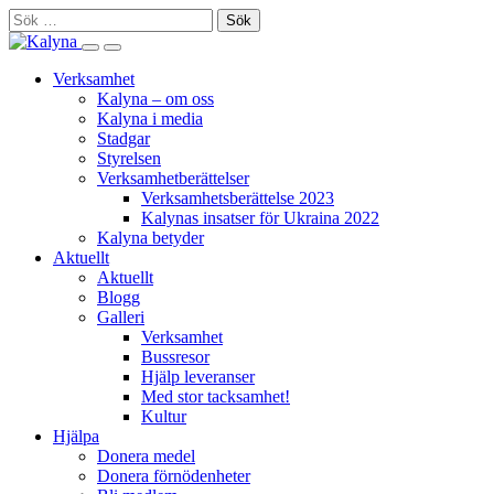
Skip
Sök
to
efter:
Search
Primary
content
this
Menu
Verksamhet
site
Kalyna – om oss
Kalyna i media
Stadgar
Styrelsen
Verksamhetberättelser
Verksamhetsberättelse 2023
Kalynas insatser för Ukraina 2022
Kalyna betyder
Aktuellt
Aktuellt
Blogg
Galleri
Verksamhet
Bussresor
Hjälp leveranser
Med stor tacksamhet!
Kultur
Hjälpa
Donera medel
Donera förnödenheter