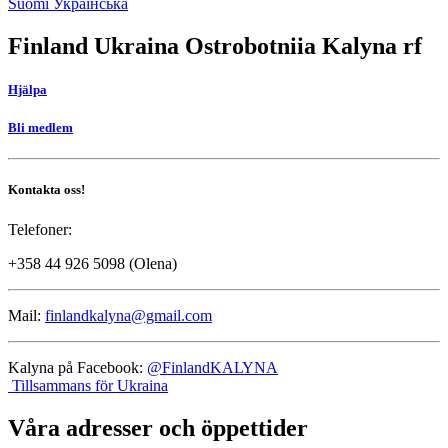
Social
Suomi
Українська
link
Finland Ukraina Ostrobotniia Kalyna rf
Hjälpa
Bli medlem
Kontakta oss!
Telefoner:
+358 44 926 5098 (Olena)
Mail:
finlandkalyna@gmail.com
Kalyna på Facebook:
@FinlandKALYNA
Tillsammans för Ukraina
Våra adresser och öppettider