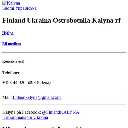
Tillbaka
upp
Social
Suomi
Українська
link
Finland Ukraina Ostrobotniia Kalyna rf
Hjälpa
Bli medlem
Kontakta oss!
Telefoner:
+358 44 926 5098 (Olena)
Mail:
finlandkalyna@gmail.com
Kalyna på Facebook:
@FinlandKALYNA
Tillsammans för Ukraina