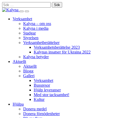
Skip
Sök
to
efter:
Search
Primary
content
this
Menu
Verksamhet
site
Kalyna – om oss
Kalyna i media
Stadgar
Styrelsen
Verksamhetberättelser
Verksamhetsberättelse 2023
Kalynas insatser för Ukraina 2022
Kalyna betyder
Aktuellt
Aktuellt
Blogg
Galleri
Verksamhet
Bussresor
Hjälp leveranser
Med stor tacksamhet!
Kultur
Hjälpa
Donera medel
Donera förnödenheter