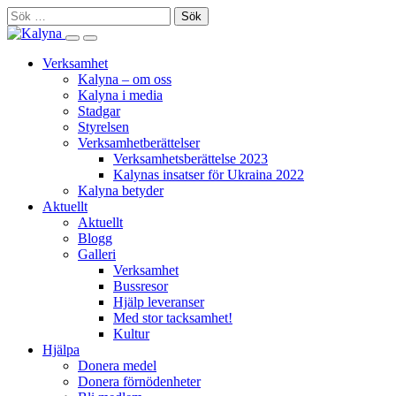
Skip
Sök
to
efter:
Search
Primary
content
this
Menu
Verksamhet
site
Kalyna – om oss
Kalyna i media
Stadgar
Styrelsen
Verksamhetberättelser
Verksamhetsberättelse 2023
Kalynas insatser för Ukraina 2022
Kalyna betyder
Aktuellt
Aktuellt
Blogg
Galleri
Verksamhet
Bussresor
Hjälp leveranser
Med stor tacksamhet!
Kultur
Hjälpa
Donera medel
Donera förnödenheter