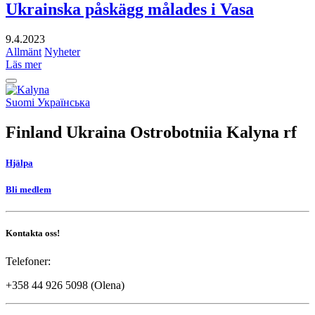
Ukrainska påskägg målades i Vasa
9.4.2023
Allmänt
Nyheter
Läs mer
Tillbaka
upp
Social
Suomi
Українська
link
Finland Ukraina Ostrobotniia Kalyna rf
Hjälpa
Bli medlem
Kontakta oss!
Telefoner:
+358 44 926 5098 (Olena)