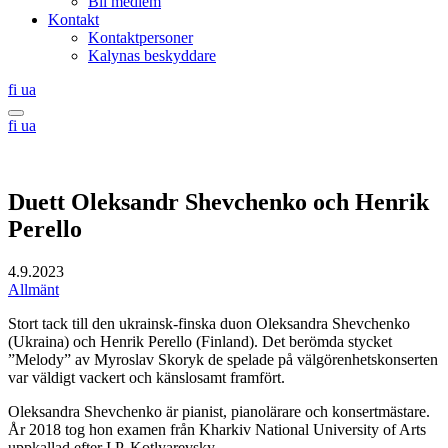
Bli medlem
Kontakt
Kontaktpersoner
Kalynas beskyddare
Suomi
Українська
fi
ua
Search
Suomi
Українська
fi
ua
this
site
Duett Oleksandr Shevchenko och Henrik
Perello
4.9.2023
Allmänt
Stort tack till den ukrainsk-finska duon Oleksandra Shevchenko
(Ukraina) och Henrik Perello (Finland). Det berömda stycket
”Melody” av Myroslav Skoryk de spelade på välgörenhetskonserten
var väldigt vackert och känslosamt framfört.
Oleksandra Shevchenko är pianist, pianolärare och konsertmästare.
År 2018 tog hon examen från Kharkiv National University of Arts
uppkallad efter I.P. Kotlyarevsky.