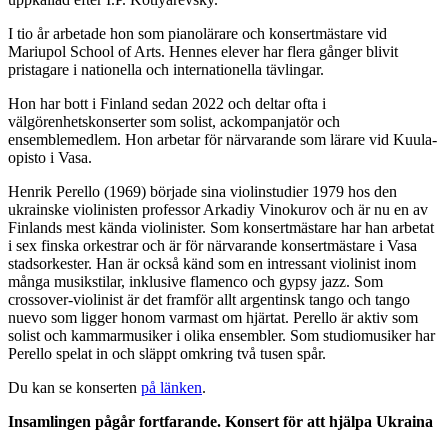
I tio år arbetade hon som pianolärare och konsertmästare vid
Mariupol School of Arts. Hennes elever har flera gånger blivit
pristagare i nationella och internationella tävlingar.
Hon har bott i Finland sedan 2022 och deltar ofta i
välgörenhetskonserter som solist, ackompanjatör och
ensemblemedlem. Hon arbetar för närvarande som lärare vid Kuula-
opisto i Vasa.
Henrik Perello (1969) började sina violinstudier 1979 hos den
ukrainske violinisten professor Arkadiy Vinokurov och är nu en av
Finlands mest kända violinister. Som konsertmästare har han arbetat
i sex finska orkestrar och är för närvarande konsertmästare i Vasa
stadsorkester. Han är också känd som en intressant violinist inom
många musikstilar, inklusive flamenco och gypsy jazz. Som
crossover-violinist är det framför allt argentinsk tango och tango
nuevo som ligger honom varmast om hjärtat. Perello är aktiv som
solist och kammarmusiker i olika ensembler. Som studiomusiker har
Perello spelat in och släppt omkring två tusen spår.
Du kan se konserten
på länken
.
Insamlingen pågår fortfarande. Konsert för att hjälpa Ukraina