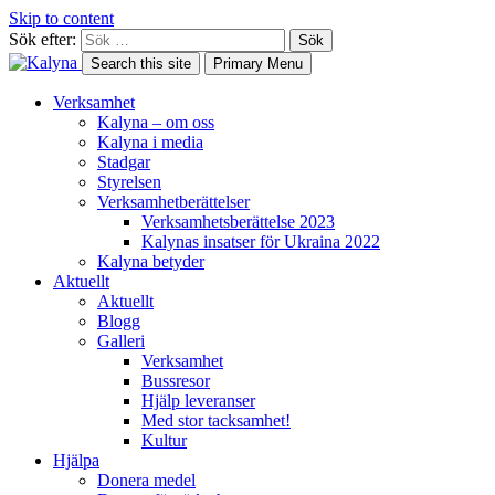
Skip to content
Sök efter:
Search this site
Primary Menu
Verksamhet
Kalyna – om oss
Kalyna i media
Stadgar
Styrelsen
Verksamhetberättelser
Verksamhetsberättelse 2023
Kalynas insatser för Ukraina 2022
Kalyna betyder
Aktuellt
Aktuellt
Blogg
Galleri
Verksamhet
Bussresor
Hjälp leveranser
Med stor tacksamhet!
Kultur
Hjälpa
Donera medel