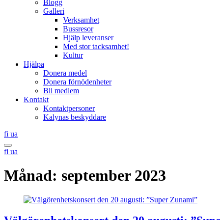
Blogg
Galleri
Verksamhet
Bussresor
Hjälp leveranser
Med stor tacksamhet!
Kultur
Hjälpa
Donera medel
Donera förnödenheter
Bli medlem
Kontakt
Kontaktpersoner
Kalynas beskyddare
Suomi
Українська
fi
ua
Search
Suomi
Українська
fi
ua
this
site
Månad:
september 2023