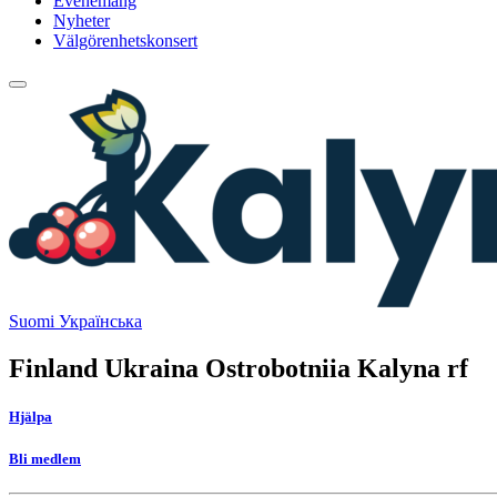
Evenemang
Nyheter
Välgörenhetskonsert
Tillbaka
upp
Social
Suomi
Українська
link
Finland Ukraina Ostrobotniia Kalyna rf
Hjälpa
Bli medlem