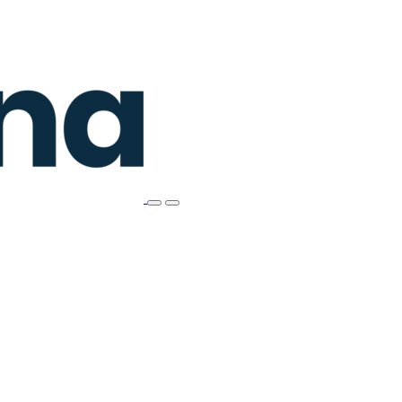
Search
Primary
this
Menu
site