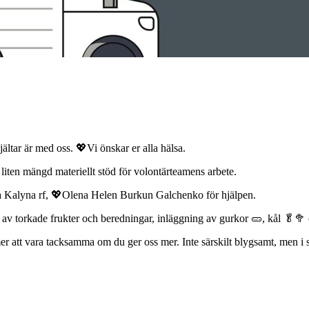
ältar är med oss. 💖Vi önskar er alla hälsa.
 liten mängd materiellt stöd för volontärteamens arbete.
ia Kalyna rf, 💖Olena Helen Burkun Galchenko för hjälpen.
 av torkade frukter och beredningar, inläggning av gurkor 🥒, kål 🥬🥦
r att vara tacksamma om du ger oss mer. Inte särskilt blygsamt, men i 