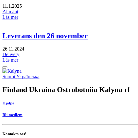
11.1.2025
Allmänt
Läs mer
Leverans den 26 november
26.11.2024
Delivery
Läs mer
Tillbaka
upp
Social
Suomi
Українська
link
Finland Ukraina Ostrobotniia Kalyna rf
Hjälpa
Bli medlem
Kontakta oss!