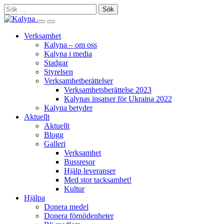
Skip
Sök
to
efter:
Search
Primary
content
this
Menu
Verksamhet
site
Kalyna – om oss
Kalyna i media
Stadgar
Styrelsen
Verksamhetberättelser
Verksamhetsberättelse 2023
Kalynas insatser för Ukraina 2022
Kalyna betyder
Aktuellt
Aktuellt
Blogg
Galleri
Verksamhet
Bussresor
Hjälp leveranser
Med stor tacksamhet!
Kultur
Hjälpa
Donera medel
Donera förnödenheter